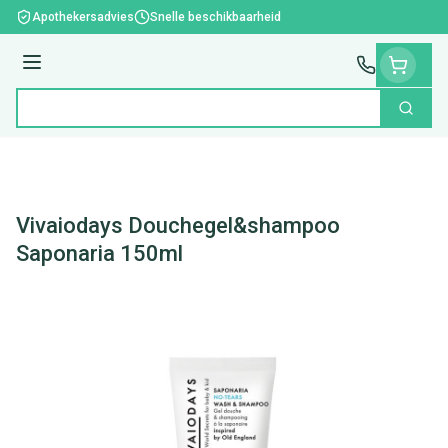
Ga naar de inhoud
Apothekersadvies
Snelle beschikbaarheid
Menu
Zoek
Product, merk, categorie...
Vivaiodays Douchegel&shampoo
Saponaria 150ml