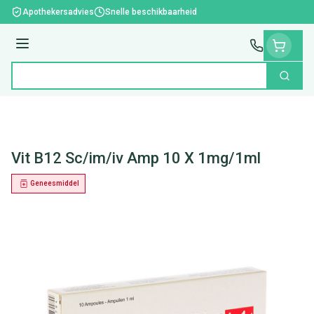
Ga naar de inhoud
Apothekersadvies
Snelle beschikbaarheid
Menu
Zoek
Product, merk, categorie...
Vit B12 Sc/im/iv Amp 10 X 1mg/1ml
Geneesmiddel