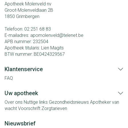
Apotheek Molenveld nv
Groot-Molenveldlaan 2B
1850
Grimbergen
Telefoon:
02 251 68 83
E-mailadres:
apomolenveld@
telenet.be
APB nummer:
232504
Apotheek titularis:
Lien Magits
BTW nummer:
BE0424329567
Klantenservice
FAQ
Uw apotheek
Over ons
Nuttige links
Gezondheidsnieuws
Apotheker van
wacht
Voorschrift
Zorgtarieven
Nieuwsbrief