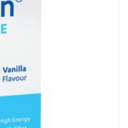
rende
Parfums en
geurproducten
CBD