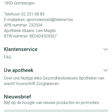
1850
Grimbergen
Telefoon:
02 251 68 83
E-mailadres:
apomolenveld@
telenet.be
APB nummer:
232504
Apotheek titularis:
Lien Magits
BTW nummer:
BE0424329567
Klantenservice
FAQ
Uw apotheek
Over ons
Nuttige links
Gezondheidsnieuws
Apotheker van
wacht
Voorschrift
Zorgtarieven
Nieuwsbrief
Blijf op de hoogte van nieuwe producten en promoties
E-mail adres