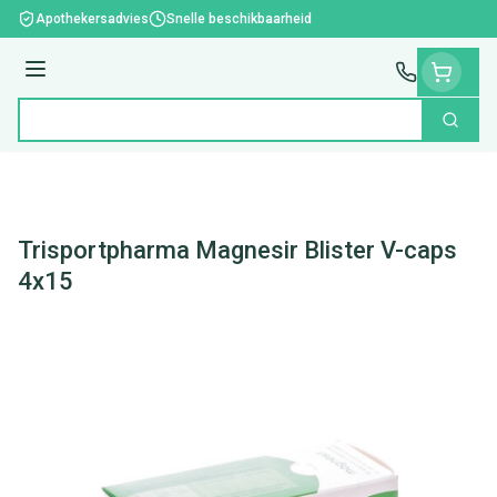
Ga naar de inhoud
Apothekersadvies
Snelle beschikbaarheid
Menu
Zoek
Product, merk, categorie...
Trisportpharma Magnesir Blister V-caps
4x15