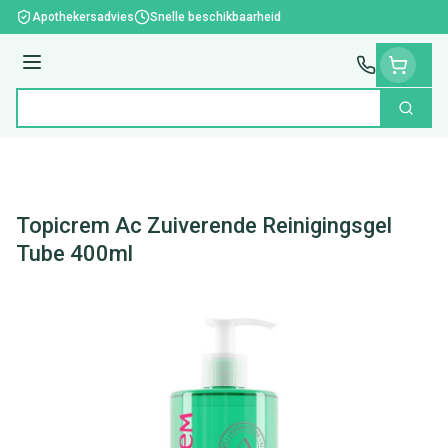
Ga naar de inhoud
Apothekersadvies
Snelle beschikbaarheid
Menu
Zoek
Product, merk, categorie...
Topicrem Ac Zuiverende Reinigingsgel
Tube 400ml