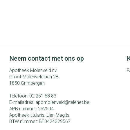
Neem contact met ons op
K
Apotheek Molenveld nv
F
Groot-Molenveldlaan 2B
1850
Grimbergen
Telefoon:
02 251 68 83
E-mailadres:
apomolenveld@
telenet.be
APB nummer:
232504
Apotheek titularis:
Lien Magits
BTW nummer:
BE0424329567