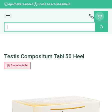
Ga naar de inhoud
Apothekersadvies
Snelle beschikbaarheid
Menu
Zoek
Product, merk, categorie...
Testis Compositum Tabl 50 Heel
Geneesmiddel