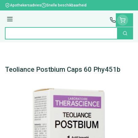
Ga naar de inhoud
Apothekersadvies
Snelle beschikbaarheid
Menu
Zoek
Product, merk, categorie...
Teoliance Postbium Caps 60 Phy451b