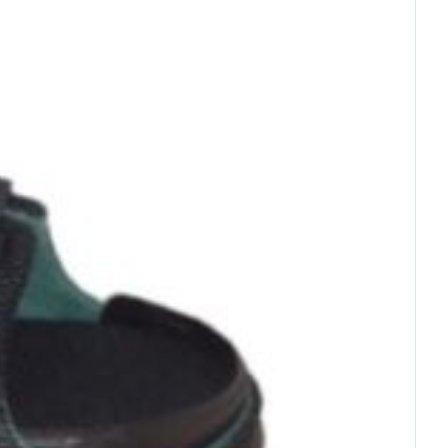
rende
Parfums en
geurproducten
CBD