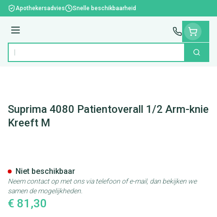
Ga naar de inhoud
Apothekersadvies
Snelle beschikbaarheid
Menu
Zoek
Product, merk, categorie...
Suprima 4080 Patientoverall 1/2 Arm-knie
Kreeft M
Suprima 4080 Patientoverall 
Niet beschikbaar
Neem contact op met ons via telefoon of e-mail, dan bekijken we
samen de mogelijkheden.
€ 81,30