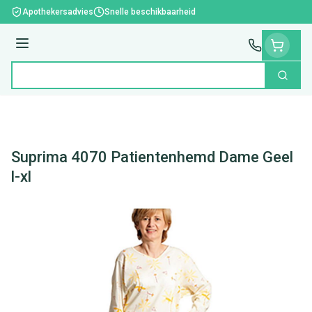
Ga naar de inhoud
Apothekersadvies
Snelle beschikbaarheid
Menu
Zoek
Product, merk, categorie...
Suprima 4070 Patientenhemd Dame Geel
l-xl