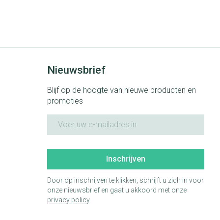
e
Badkamer
Bed
ng zon
Doorliggen - decubitis
ie
Urinewegen
Toon meer
Nieuwsbrief
id, spanning
Stoppen met roken
Blijf op de hoogte van nieuwe producten en
 en intieme
 Orthopedie -
Gezichtsreiniging -
Instrumenten
promoties
che verbanden
ontschminken
E-mail adres
 anticonceptie
Reinigingsmelk, - crème, -olie
Anti tumor middelen
en gel
n
 25°C)
Tonic - lotion
Inschrijven
orging
Anesthesie
Micellair water
t
Door op inschrijven te klikken, schrijft u zich in voor
onze nieuwsbrief en gaat u akkoord met onze
Specifiek voor de ogen
privacy policy
.
ie
Diverse geneesmiddelen
Toon meer