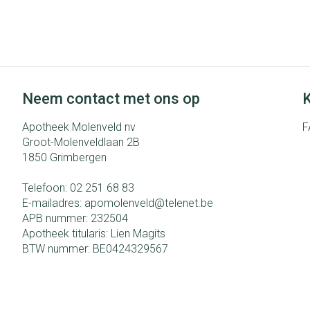
Aerosol toestel
Blaren
Creme, gel en s
Aerosol access
Eelt
Zuurstof
Eksteroog - lik
Ademhalingsst
Toon meer
Neem contact met ons op
K
Spieren en gew
Apotheek Molenveld nv
F
Specifiek voor
Naalden en spu
Groot-Molenveldlaan 2B
1850
Grimbergen
Lichaamsverzor
Spuiten
Infecties
Telefoon:
02 251 68 83
Deodorant
Oplossing voor i
E-mailadres:
apomolenveld@
telenet.be
Gezichtsverzor
Naalden
APB nummer:
232504
Apotheek titularis:
Lien Magits
Luizen
Naalden voor in
BTW nummer:
BE0424329567
pennaalden
Toon meer
Diagnostica