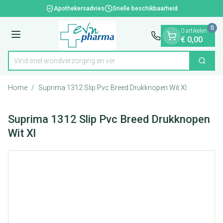
Dia 1 van 1
Ga naar de inhoud
Apothekersadvies
Snelle beschikbaarheid
0
0 artikelen
Menu
€ 0,00
Vind snel wondverzorgin
Zoek
Product, merk, categorie...
Home
/
Suprima 1312 Slip Pvc Breed Drukknopen Wit Xl
Suprima 1312 Slip Pvc Breed Drukknopen
Wit Xl