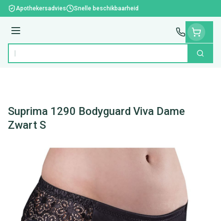
Ga naar de inhoud
Apothekersadvies
Snelle beschikbaarheid
Menu
Zoek
Product, merk, categorie...
Suprima 1290 Bodyguard Viva Dame
Zwart S