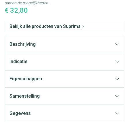
samen de mogelijkheden.
€ 32,80
Bekijk alle producten van Suprima
Beschrijving
Indicatie
Eigenschappen
Zachte been- en tailleband
Versterkte zijnaden
Samenstelling
Fixatiezakje voor inlegluier (100% Polyester) voor
drogere huid
Gegevens
Sluiting
Kleur:
CNK
1851617