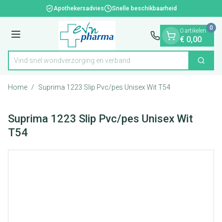
Dia 1 van 1
Ga naar de inhoud
Apothekersadvies
Snelle beschikbaarheid
0
0 artikelen
Menu
€ 0,00
Vind snel wondverzorging en verband
Zoek
Product, merk, categorie...
Home
/
Suprima 1223 Slip Pvc/pes Unisex Wit T54
Suprima 1223 Slip Pvc/pes Unisex Wit
T54