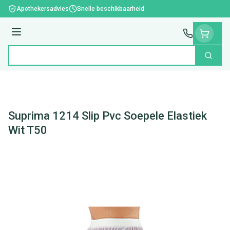
Ga naar de inhoud
Apothekersadvies
Snelle beschikbaarheid
Menu
Zoek
Product, merk, categorie...
Suprima 1214 Slip Pvc Soepele Elastiek
Wit T50