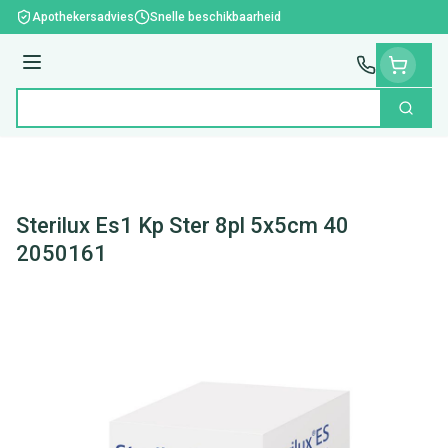
Ga naar de inhoud
Apothekersadvies
Snelle beschikbaarheid
Menu
Zoek
Product, merk, categorie...
Sterilux Es1 Kp Ster 8pl 5x5cm 40
2050161