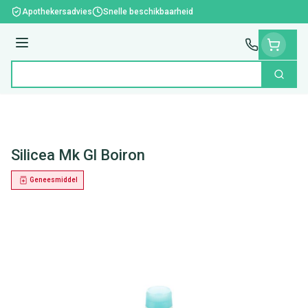
Ga naar de inhoud
Apothekersadvies
Snelle beschikbaarheid
Menu
Zoek
Product, merk, categorie...
Silicea Mk Gl Boiron
Geneesmiddel