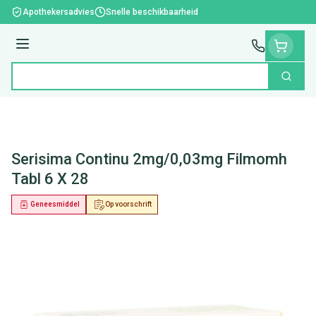
Ga naar de inhoud
Apothekersadvies
Snelle beschikbaarheid
Menu
Zoek
Product, merk, categorie...
Serisima Continu 2mg/0,03mg Filmomh
Tabl 6 X 28
Geneesmiddel
Op voorschrift