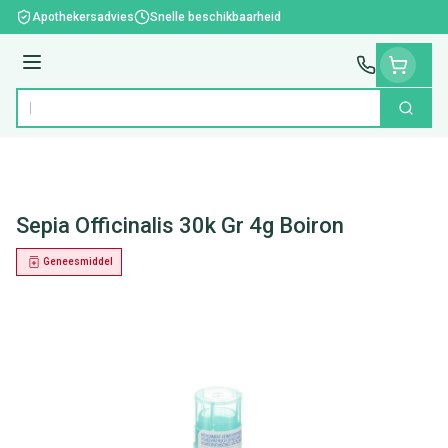
Ga naar de inhoud
Apothekersadvies
Snelle beschikbaarheid
Menu
Zoek
Product, merk, categorie...
Sepia Officinalis 30k Gr 4g Boiron
Geneesmiddel