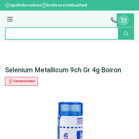
Ga naar de inhoud
Apothekersadvies
Snelle beschikbaarheid
Menu
Zoek
Product, merk, categorie...
Selenium Metallicum 9ch Gr 4g Boiron
Geneesmiddel