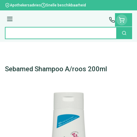
Ga naar de inhoud
Apothekersadvies
Snelle beschikbaarheid
Menu
Zoek
Product, merk, categorie...
Sebamed Shampoo A/roos 200ml