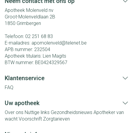
Neem contact met ons op
Apotheek Molenveld nv
Groot-Molenveldlaan 2B
1850
Grimbergen
Telefoon:
02 251 68 83
E-mailadres:
apomolenveld@
telenet.be
APB nummer:
232504
Apotheek titularis:
Lien Magits
BTW nummer:
BE0424329567
Klantenservice
FAQ
Uw apotheek
Over ons
Nuttige links
Gezondheidsnieuws
Apotheker van
wacht
Voorschrift
Zorgtarieven