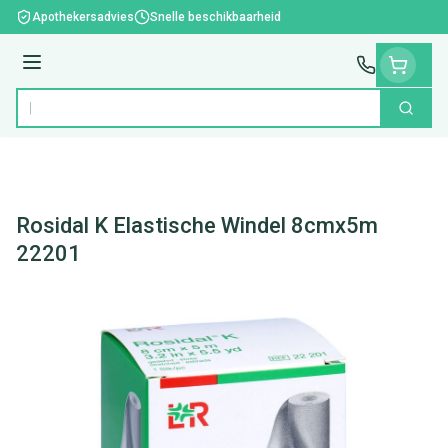
Ga naar de inhoud
Apothekersadvies
Snelle beschikbaarheid
Menu
Zoek
Product, merk, categorie...
Rosidal K Elastische Windel 8cmx5m
22201