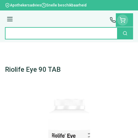
Ga naar de inhoud
Apothekersadvies
Snelle beschikbaarheid
Menu
Zoek
Product, merk, categorie...
Riolife Eye 90 TAB