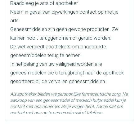
Raadpleeg je arts of apotheker.
Lengte
59 mm
Neem in geval van bijwerkingen contact op met je
arts.
Diepte
15 mm
Geneesmiddelen zijn geen gewone producten. Ze
kunnen nooit teruggenomen of geruild worden.
Hoeveelheid
De wet verbiedt apothekers om ongebruikte
4
Verpakking
geneesmiddelen terug te nemen.
In het belang van uw veiligheid worden alle
Behoud
Kamertemperatuur (15°C - 25°C)
geneesmiddelen die u terugbrengt naar de apotheek
gesorteerd bij de vervallen geneesmiddelen.
Als apotheker bieden we persoonlijke farmaceutische zorg. Na
aankoop van een geneesmiddel of medisch hulpmiddel kun je
contact met ons opnemen als je vragen hebt. Aarzel niet om
contact met ons op te nemen via mail of telefoon.