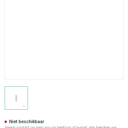
View larger image
Pulsatilla 6k Gr 4g Boiron
Niet beschikbaar
Neem contact op met ons via telefoon of e-mail, dan bekijken we