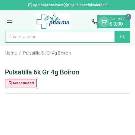
Dia 1 van 1
Ga naar de inhoud
Apothekersadvies
Snelle beschikbaarheid
0
0 artikelen
Menu
€ 0,00
Ontdek vitamines e
Zoek
Product, merk, categorie...
Home
/
Pulsatilla 6k Gr 4g Boiron
Pulsatilla 6k Gr 4g Boiron
Geneesmiddel