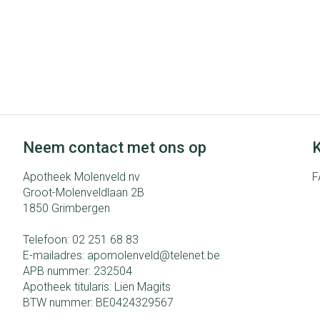
Neem contact met ons op
K
Apotheek Molenveld nv
F
Groot-Molenveldlaan 2B
1850
Grimbergen
Telefoon:
02 251 68 83
E-mailadres:
apomolenveld@
telenet.be
APB nummer:
232504
Apotheek titularis:
Lien Magits
BTW nummer:
BE0424329567