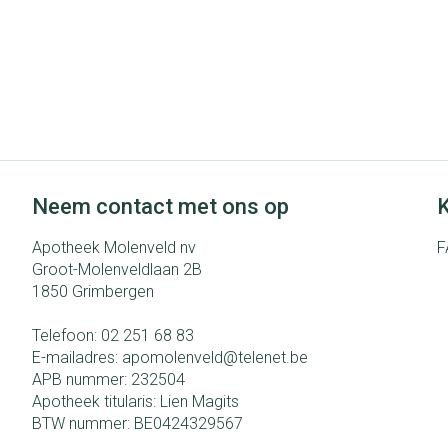
Neem contact met ons op
K
Apotheek Molenveld nv
F
Groot-Molenveldlaan 2B
1850
Grimbergen
Telefoon:
02 251 68 83
E-mailadres:
apomolenveld@
telenet.be
APB nummer:
232504
Apotheek titularis:
Lien Magits
BTW nummer:
BE0424329567