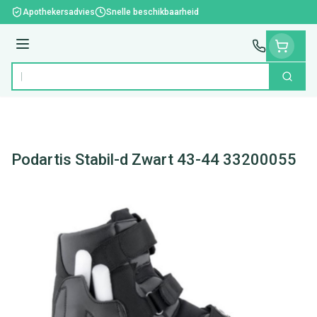
Ga naar de inhoud
Apothekersadvies
Snelle beschikbaarheid
Menu
Zoek
Product, merk, categorie...
Podartis Stabil-d Zwart 43-44 33200055