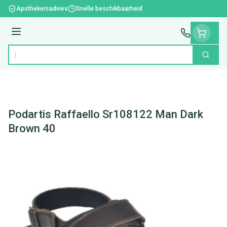
Ga naar de inhoud
Apothekersadvies
Snelle beschikbaarheid
Menu
Zoek
Product, merk, categorie...
Podartis Raffaello Sr108122 Man Dark
Brown 40