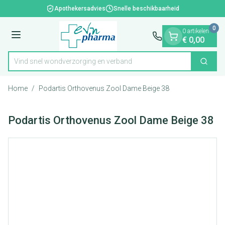
Dia 1 van 1
Ga naar de inhoud
Apothekersadvies
Snelle beschikbaarheid
0
0 artikelen
Menu
€ 0,00
Vind snel wondverzorging en verband
Zoek
Product, merk, categorie...
Home
/
Podartis Orthovenus Zool Dame Beige 38
Podartis Orthovenus Zool Dame Beige 38