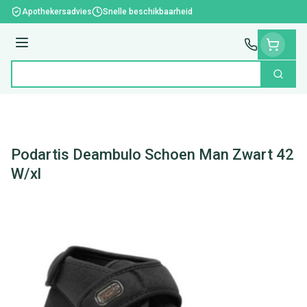
Ga naar de inhoud
Apothekersadvies
Snelle beschikbaarheid
Menu
Zoek
Product, merk, categorie...
Podartis Deambulo Schoen Man Zwart 42
W/xl