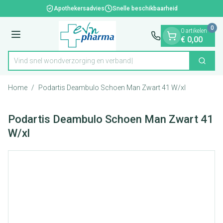
Dia 1 van 1
Ga naar de inhoud
Apothekersadvies
Snelle beschikbaarheid
0
0 artikelen
Menu
€ 0,00
Vind snel wondverzorging en verband
Zoek
Product, merk, categorie...
Home
/
Podartis Deambulo Schoen Man Zwart 41 W/xl
Podartis Deambulo Schoen Man Zwart 41
W/xl