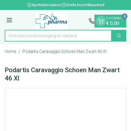
Dia 1 van 1
Ga naar de inhoud
Apothekersadvies
Snelle beschikbaarheid
0
0 artikelen
Menu
€ 0,00
Vind snel wondverzorging en verba
Zoek
Product, merk, categorie...
Home
/
Podartis Caravaggio Schoen Man Zwart 46 Xl
Podartis Caravaggio Schoen Man Zwart
46 Xl