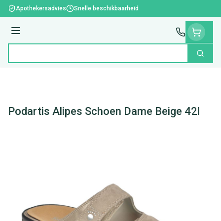
Ga naar de inhoud
Apothekersadvies
Snelle beschikbaarheid
Menu
Zoek
Product, merk, categorie...
Podartis Alipes Schoen Dame Beige 42l