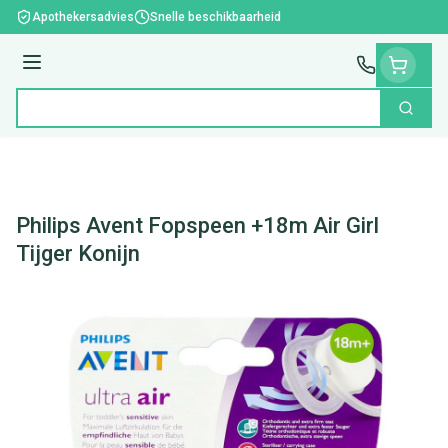
Ga naar de inhoud
Apothekersadvies
Snelle beschikbaarheid
Menu
Zoek
Product, merk, categorie...
Philips Avent Fopspeen +18m Air Girl
Tijger Konijn