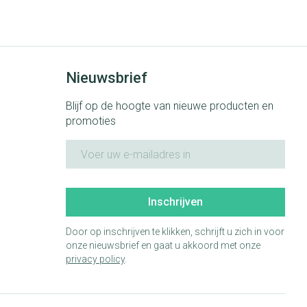
Bed
ng zon
Doorliggen - decubitis
ie
Urinewegen
Toon meer
Nieuwsbrief
id, spanning
Stoppen met roken
Blijf op de hoogte van nieuwe producten en
 en intieme
 Orthopedie -
Gezichtsreiniging -
Instrumenten
promoties
che verbanden
ontschminken
E-mail adres
 anticonceptie
Reinigingsmelk, - crème, -olie
Anti tumor middelen
en gel
n
Tonic - lotion
orging
Anesthesie
Inschrijven
Micellair water
t
Door op inschrijven te klikken, schrijft u zich in voor
Specifiek voor de ogen
onze nieuwsbrief en gaat u akkoord met onze
ie
Diverse geneesmiddelen
privacy policy
Toon meer
.