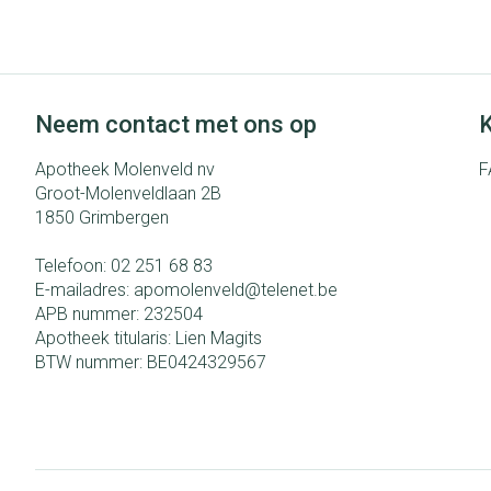
Eelt
Zuurstof
Eksteroog - lik
Ademhalingsst
Toon meer
Neem contact met ons op
K
Spieren en gew
Apotheek Molenveld nv
F
Specifiek voor
Naalden en spu
Groot-Molenveldlaan 2B
1850
Grimbergen
Lichaamsverzor
Spuiten
Infecties
Deodorant
Oplossing voor i
Telefoon:
02 251 68 83
E-mailadres:
apomolenveld@
telenet.be
Gezichtsverzor
Naalden
APB nummer:
232504
Luizen
Naalden voor in
Apotheek titularis:
Lien Magits
pennaalden
BTW nummer:
BE0424329567
Toon meer
Diagnostica
Haar
Pillendozen en