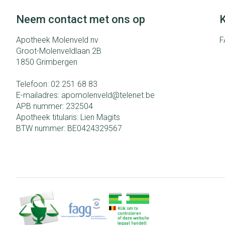
Neem contact met ons op
K
Apotheek Molenveld nv
F
Groot-Molenveldlaan 2B
1850
Grimbergen
Telefoon:
02 251 68 83
E-mailadres:
apomolenveld@
telenet.be
APB nummer:
232504
Apotheek titularis:
Lien Magits
BTW nummer:
BE0424329567