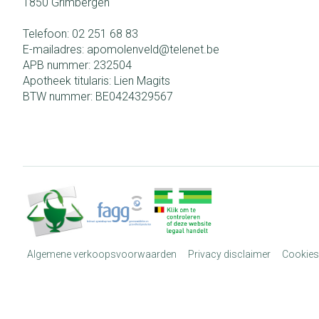
1850
Grimbergen
Telefoon:
02 251 68 83
E-mailadres:
apomolenveld@
telenet.be
APB nummer:
232504
Apotheek titularis:
Lien Magits
BTW nummer:
BE0424329567
Algemene verkoopsvoorwaarden
Privacy disclaimer
Cookies