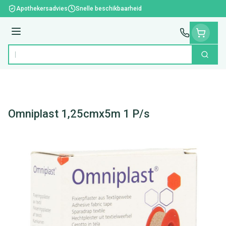
Ga naar de inhoud
Apothekersadvies
Snelle beschikbaarheid
Menu
Zoek
Product, merk, categorie...
Omniplast 1,25cmx5m 1 P/s