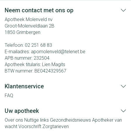
Neem contact met ons op
Apotheek Molenveld nv
Groot-Molenveldlaan 2B
1850
Grimbergen
Telefoon:
02 251 68 83
E-mailadres:
apomolenveld@
telenet.be
APB nummer:
232504
Apotheek titularis:
Lien Magits
BTW nummer:
BE0424329567
Klantenservice
FAQ
Uw apotheek
Over ons
Nuttige links
Gezondheidsnieuws
Apotheker van
wacht
Voorschrift
Zorgtarieven