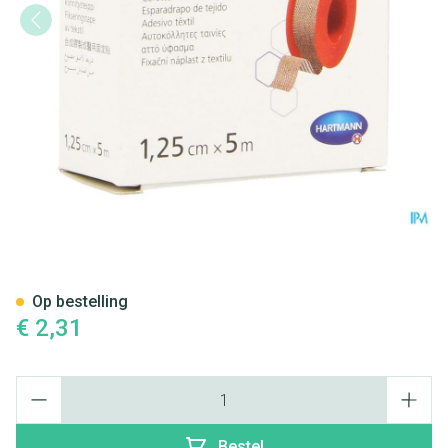
Omniplast 1,25cmx5m 1 P/s
Op bestelling
€ 2,31
Aantal
Bestel