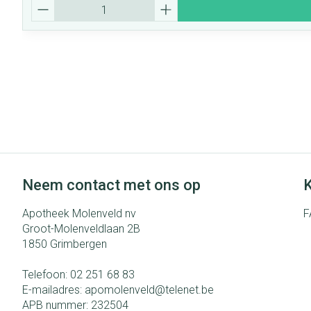
Aantal
Neem contact met ons op
K
Apotheek Molenveld nv
F
Groot-Molenveldlaan 2B
1850
Grimbergen
Telefoon:
02 251 68 83
E-mailadres:
apomolenveld@
telenet.be
APB nummer:
232504