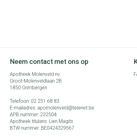
Neem contact met ons op
K
Apotheek Molenveld nv
F
Groot-Molenveldlaan 2B
1850
Grimbergen
Telefoon:
02 251 68 83
E-mailadres:
apomolenveld@
telenet.be
APB nummer:
232504
Apotheek titularis:
Lien Magits
BTW nummer:
BE0424329567