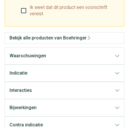
Ik weet dat dit product een voorschrift
vereist.
Bekijk alle producten van Boehringer
Waarschuwingen
Indicatie
Interacties
manifeste atherotrombotische cardiovasculaire ziekte
(voorgeschiedenis van coronair hartlijden, beroerte of
Bijwerkingen
perifeer vaatlijden)
Mogelijke bijwerkingen
type 2 diabetes mellitus met gedocumenteerde
Contra indicatie
eindorgaanschade