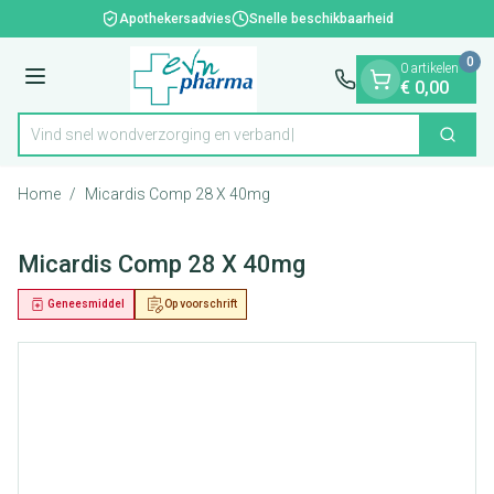
Dia 1 van 1
Ga naar de inhoud
Apothekersadvies
Snelle beschikbaarheid
0
0 artikelen
Menu
€ 0,00
Vind snel wondverzorging en verband
Zoek
Product, merk, categorie...
Home
/
Micardis Comp 28 X 40mg
Micardis Comp 28 X 40mg
Geneesmiddel
Op voorschrift