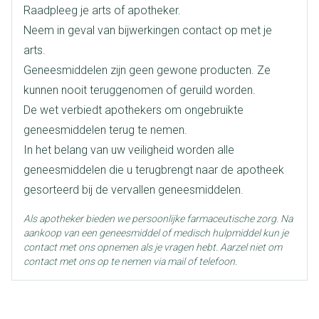
Raadpleeg je arts of apotheker.
Diepte
41 mm
Neem in geval van bijwerkingen contact op met je
arts.
Hoeveelheid
28
Geneesmiddelen zijn geen gewone producten. Ze
Verpakking
kunnen nooit teruggenomen of geruild worden.
De wet verbiedt apothekers om ongebruikte
Actieve
telmisartan
Ingrediënten
geneesmiddelen terug te nemen.
In het belang van uw veiligheid worden alle
Behoud
Kamertemperatuur (15°C - 25°C)
geneesmiddelen die u terugbrengt naar de apotheek
gesorteerd bij de vervallen geneesmiddelen.
Als apotheker bieden we persoonlijke farmaceutische zorg. Na
aankoop van een geneesmiddel of medisch hulpmiddel kun je
contact met ons opnemen als je vragen hebt. Aarzel niet om
contact met ons op te nemen via mail of telefoon.