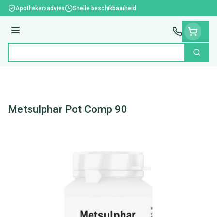
Ga naar de inhoud
Apothekersadvies
Snelle beschikbaarheid
Menu
Zoek
Product, merk, categorie...
Metsulphar Pot Comp 90