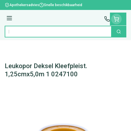
Ga naar de inhoud
Apothekersadvies
Snelle beschikbaarheid
Menu
Zoek
Product, merk, categorie...
Leukopor Deksel Kleefpleist.
1,25cmx5,0m 1 0247100