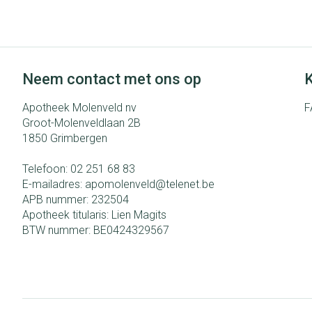
Eelt
Zuurstof
Eksteroog - lik
Ademhalingsst
Toon meer
Neem contact met ons op
K
Spieren en gew
Apotheek Molenveld nv
F
Specifiek voor
Naalden en spu
Groot-Molenveldlaan 2B
1850
Grimbergen
Lichaamsverzor
Spuiten
Infecties
Deodorant
Oplossing voor i
Telefoon:
02 251 68 83
E-mailadres:
apomolenveld@
telenet.be
Gezichtsverzor
Naalden
APB nummer:
232504
Luizen
Naalden voor in
Apotheek titularis:
Lien Magits
pennaalden
BTW nummer:
BE0424329567
Toon meer
Diagnostica
Haar
Pillendozen en