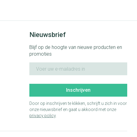
Bed
ng zon
Doorliggen - decubitis
ie
Urinewegen
Toon meer
Nieuwsbrief
id, spanning
Stoppen met roken
Blijf op de hoogte van nieuwe producten en
 en intieme
 Orthopedie -
Gezichtsreiniging -
Instrumenten
promoties
che verbanden
ontschminken
E-mail adres
 anticonceptie
Reinigingsmelk, - crème, -olie
Anti tumor middelen
en gel
n
Tonic - lotion
orging
Anesthesie
Inschrijven
Micellair water
t
Door op inschrijven te klikken, schrijft u zich in voor
Specifiek voor de ogen
onze nieuwsbrief en gaat u akkoord met onze
ie
Diverse geneesmiddelen
privacy policy
Toon meer
.