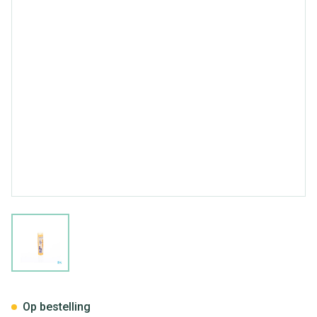
View larger image
Lachesis Mutus 15ch Gr 4g Bo
Op bestelling