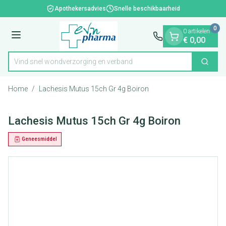
Dia 1 van 1
Ga naar de inhoud
Apothekersadvies
Snelle beschikbaarheid
0
0 artikelen
Menu
€ 0,00
Vind snel wondverzorging en verband
Zoek
Product, merk, categorie...
Home
/
Lachesis Mutus 15ch Gr 4g Boiron
Lachesis Mutus 15ch Gr 4g Boiron
Geneesmiddel