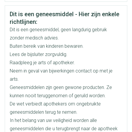
CNK
3106945
Veiligheidsinformatie
Dit is een geneesmiddel - Hier zijn enkele
Organisaties
Boiron
richtlijnen:
Dit is een geneesmiddel, geen langdurig gebruik
Merken
Boiron
zonder medisch advies.
Buiten bereik van kinderen bewaren.
Breedte
17 mm
Lees de bijsluiter zorgvuldig.
Raadpleeg je arts of apotheker.
Lengte
60 mm
Neem in geval van bijwerkingen contact op met je
arts.
Diepte
15 mm
Geneesmiddelen zijn geen gewone producten. Ze
kunnen nooit teruggenomen of geruild worden.
Hoeveelheid
De wet verbiedt apothekers om ongebruikte
4
Verpakking
geneesmiddelen terug te nemen.
In het belang van uw veiligheid worden alle
Behoud
Kamertemperatuur (15°C - 25°C)
geneesmiddelen die u terugbrengt naar de apotheek