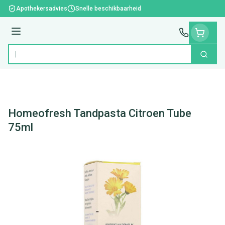
Ga naar de inhoud
Apothekersadvies
Snelle beschikbaarheid
Menu
Zoek
Product, merk, categorie...
Homeofresh Tandpasta Citroen Tube
75ml