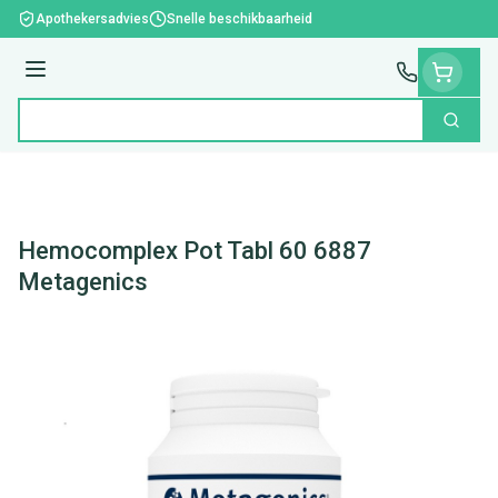
Ga naar de inhoud
Apothekersadvies
Snelle beschikbaarheid
Menu
Zoek
Product, merk, categorie...
Hemocomplex Pot Tabl 60 6887
Metagenics