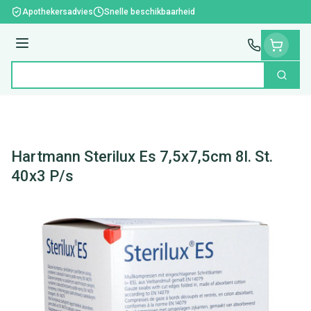
Ga naar de inhoud
Apothekersadvies
Snelle beschikbaarheid
Menu
Zoek
Product, merk, categorie...
Hartmann Sterilux Es 7,5x7,5cm 8l. St.
40x3 P/s