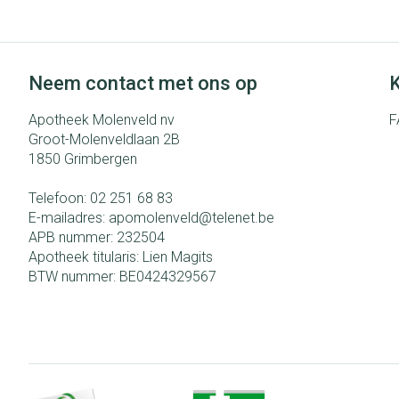
Haar
Pillendozen en
Gezichtsverzo
accessoires
Neem contact met ons op
K
Pigmentstoorni
Apotheek Molenveld nv
F
Gevoelige huid -
Groot-Molenveldlaan 2B
huid
1850
Grimbergen
Gemengde huid
Telefoon:
02 251 68 83
Doffe huid
E-mailadres:
apomolenveld@
telenet.be
Toon meer
APB nummer:
232504
Apotheek titularis:
Lien Magits
BTW nummer:
BE0424329567
Snurken