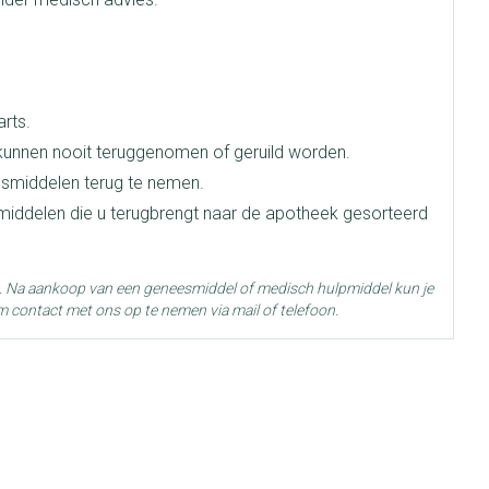
e
Badkamer
Bed
ng zon
Doorliggen - decubitis
ie
Urinewegen
rts.
Toon meer
unnen nooit teruggenomen of geruild worden.
smiddelen terug te nemen.
id, spanning
Stoppen met roken
smiddelen die u terugbrengt naar de apotheek gesorteerd
 en intieme
 Orthopedie -
Gezichtsreiniging -
Instrumenten
che verbanden
ontschminken
g. Na aankoop van een geneesmiddel of medisch hulpmiddel kun je
 anticonceptie
Reinigingsmelk, - crème, -olie
Anti tumor middelen
m contact met ons op te nemen via mail of telefoon.
en gel
n
Tonic - lotion
orging
Anesthesie
 25°C)
Micellair water
t
Specifiek voor de ogen
ie
Diverse geneesmiddelen
Toon meer