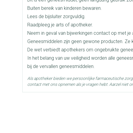
len
pray
Kalk- en schimmelnagels
Teststrips en naalden
Lippen
Stomaplaatj
Buiten bereik van kinderen bewaren.
oires
Merken
Boiron
Nagelbijten
Overige diabetes producten
Zonnebank
Accessoires
Lees de bijsluiter zorgvuldig.
Raadpleeg je arts of apotheker.
doorn
Nagelversterkend
Naalden voor insulinespuiten
Voorbereidi
elsel
Hormonaal stelsel
Gynaecolog
Breedte
16 mm
Neem in geval van bijwerkingen contact op met je a
Toon meer
Toon meer
Toon meer
Geneesmiddelen zijn geen gewone producten. Ze k
Lengte
68 mm
De wet verbiedt apothekers om ongebruikte genee
richten
Zenuwstelsel
Slapelooshe
en stress
In het belang van uw veiligheid worden alle genee
 mannen
iten
Make-up
Sondes, baxters en
Seksualiteit
Bandages en
Diepte
16 mm
bij de vervallen geneesmiddelen.
catheters
hygiene
orthopedis
ging
Make-up penselen en
Als apotheker bieden we persoonlijke farmaceutische zor
Sondes
Condooms en
Buik
Immuniteit
Allergie
gebruiksvoorwerpen
Hoeveelheid
njectie
4
contact met ons opnemen als je vragen hebt. Aarzel niet o
Verpakking
Accessoires voor sondes
Intiem welzij
Arm
Eyeliner - oogpotlood
ging
Baxters
Intieme verz
Elleboog
Mascara
Acne
Oor
Behoud
Kamertemperatuur (15°C -
sulinepen -
Catheters
Massage
Enkel en voe
Oogschaduw
Toon meer
Toon meer
Toon meer
Afslanken
Homeopath