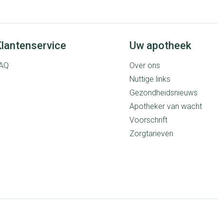
Mondmaskers
rging
Supplementen
Insectenwe
middelen
lantenservice
Uw apotheek
ssen
AQ
Over ons
 geïrriteerde
Nuttige links
Gezondheidsnieuws
Apotheker van wacht
Voorschrift
Zorgtarieven
Zelfbruiner
Scheren